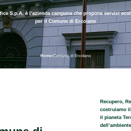
fice S.p.A. è l’azienda campana che propone servizi ecol
per il Comune di Ercolano
Home
Comune di Ercolano
Recupero, Res
costruiamo il
il pianeta Te
dell’ambiente