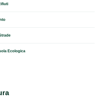
fiuti
nto
Strade
sola Ecologica
ura