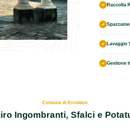
Raccolta Ri
Spazzame
Lavaggio 
Gestione I
Comune di Ercolano
tiro Ingombranti, Sfalci e Potat