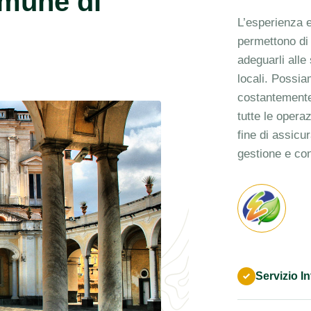
Comune di
L’esperienza e
permettono di o
adeguarli alle
locali. Possi
costantemente i
tutte le operaz
fine di assicur
gestione e con
Servizio I